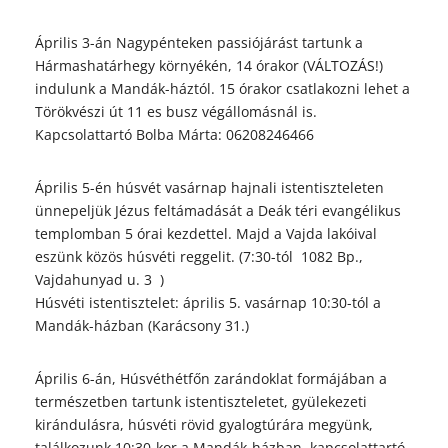
Április 3-án Nagypénteken passiójárást tartunk a
Hármashatárhegy környékén, 14 órakor (VÁLTOZÁS!)
indulunk a Mandák-háztól. 15 órakor csatlakozni lehet a
Törökvészi út 11 es busz végállomásnál is.
Kapcsolattartó Bolba Márta: 06208246466
Április 5-én húsvét vasárnap hajnali istentiszteleten
ünnepeljük Jézus feltámadását a Deák téri evangélikus
templomban 5 órai kezdettel. Majd a Vajda lakóival
eszünk közös húsvéti reggelit. (7:30-tól 1082 Bp.,
Vajdahunyad u. 3 )
Húsvéti istentisztelet: április 5. vasárnap 10:30-tól a
Mandák-házban (Karácsony 31.)
Április 6-án, Húsvéthétfőn zarándoklat formájában a
természetben tartunk istentiszteletet, gyülekezeti
kirándulásra, húsvéti rövid gyalogtúrára megyünk,
találkozunk 10:30-kor a Mandák-házban. kapcsolattartó