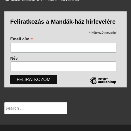
Feliratkozás a Mandák-ház hírlevelére
*
kötelező megadni
*
Email cím
Név
Search
for: