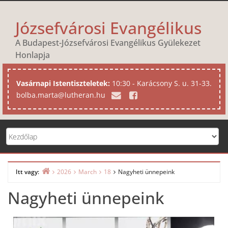
Skip
to
Józsefvárosi Evangélikus
content
A Budapest-Józsefvárosi Evangélikus Gyülekezet
Honlapja
Vasárnapi Istentiszteletek:
10:30 - Karácsony S. u. 31-33.
bolba.marta@lutheran.hu
Itt vagy:
2026
March
18
Nagyheti ünnepeink
Home
Nagyheti ünnepeink