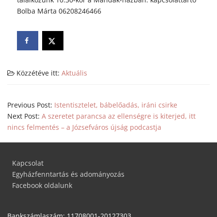
Bolba Márta 06208246466
Közzétéve itt:
Aktuális
Previous Post:
Istentisztelet, bábelőadás, iráni csirke
Next Post:
A szeretet parancsa az ellenségre is kiterjed, itt
nincs felmentés – a Józsefváros újság podcastja
Kapcsolat
Egyházfenntartás és adományozás
Facebook oldalunk
Bankszámlaszám: 11708001-20127303