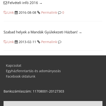
Felvételi infó 2016
→
Link
2016-08-08
Permalink
0
Szabad helyek a Mandák Gyülekezeti Házban!
→
Link
2013-02-11
Permalink
Kapcsolat
Egyházfenntartás és adományozás
Facebook oldalunk
Bankszámlaszám: 11708001-20127303