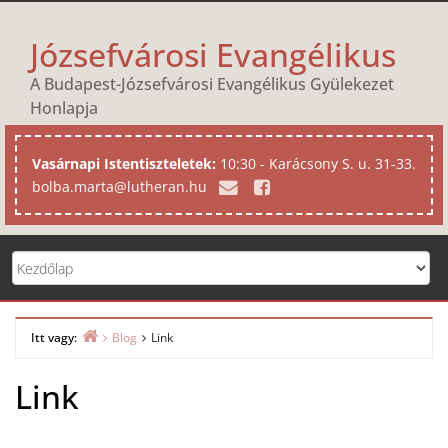
Skip
to
Józsefvárosi Evangélikus
content
A Budapest-Józsefvárosi Evangélikus Gyülekezet
Honlapja
Vasárnapi Istentiszteletek:
10:30 - Karácsony S. u. 31-33.
bolba.marta@lutheran.hu
Itt vagy:
Blog
Link
Home
Link