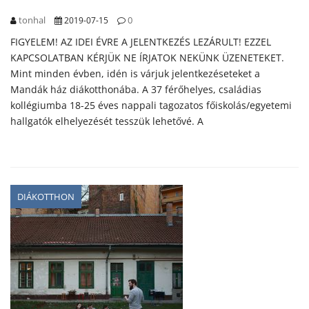
tonhal
0
2019-07-15
FIGYELEM! AZ IDEI ÉVRE A JELENTKEZÉS LEZÁRULT! EZZEL
KAPCSOLATBAN KÉRJÜK NE ÍRJATOK NEKÜNK ÜZENETEKET.
Mint minden évben, idén is várjuk jelentkezéseteket a
Mandák ház diákotthonába. A 37 férőhelyes, családias
kollégiumba 18-25 éves nappali tagozatos főiskolás/egyetemi
hallgatók elhelyezését tesszük lehetővé. A
DIÁKOTTHON