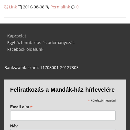
Link
2016-08-08
Permalink
0
Kapcsolat
Egyházfenntartás és adományozás
Facebook oldalunk
Bankszámlaszám: 11708001-20127303
Feliratkozás a Mandák-ház hírlevelére
*
kötelező megadni
*
Email cím
Név