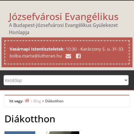
Skip
to
Józsefvárosi Evangélikus
content
A Budapest-Józsefvárosi Evangélikus Gyülekezet
Honlapja
Vasárnapi Istentiszteletek:
10:30 - Karácsony S. u. 31-33.
bolba.marta@lutheran.hu
Itt vagy:
Blog
Diákotthon
Home
Diákotthon