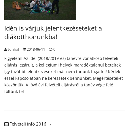
Idén is várjuk jelentkezéseteket a
diákotthonunkba!
tonhal
0
2018-06-11
Figyelem! Az idei (2018/2019-es) tanévre vonatkozó felvételi
eljárás lezárult, a kollégiumi helyek maradéktalanul beteltek,
így további jelentkezéseket már nem tudunk fogadni! Kérlek
ezzel kapcsolatban ne keressetek bennünket. Megértéseteket
köszönjük. A jövő évi felvételi eljárásról a tanév vége felé
töltünk fel
Felvételi infó 2016
→